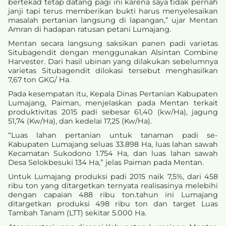
bertekad tetap datang pagi ini karena saya tidak pernah
janji tapi terus memberikan bukti harus menyelesaikan
masalah pertanian langsung di lapangan,” ujar Mentan
Amran di hadapan ratusan petani Lumajang.
Mentan secara langsung saksikan panen padi varietas
Situbagendit dengan menggunakan Alsintan Combine
Harvester. Dari hasil ubinan yang dilakukan sebelumnya
varietas Situbagendit dilokasi tersebut menghasilkan
7,67 ton GKG/ Ha.
Pada kesempatan itu, Kepala Dinas Pertanian Kabupaten
Lumajang, Paiman, menjelaskan pada Mentan terkait
produktivitas 2015 padi sebesar 61,40 (kw/Ha), jagung
51,74 (Kw/Ha), dan kedelai 17,25 (Kw/Ha).
“Luas lahan pertanian untuk tanaman padi se-
Kabupaten Lumajang seluas 33.898 Ha, luas lahan sawah
Kecamatan Sukodono 1.754 Ha, dan luas lahan sawah
Desa Selokbesuki 134 Ha,” jelas Paiman pada Mentan.
Untuk Lumajang produksi padi 2015 naik 7,5%, dari 458
ribu ton yang ditargetkan ternyata realisasinya melebihi
dengan capaian 488 ribu ton.tahun ini Lumajang
ditargetkan produksi 498 ribu ton dan target Luas
Tambah Tanam (LTT) sekitar 5.000 Ha.