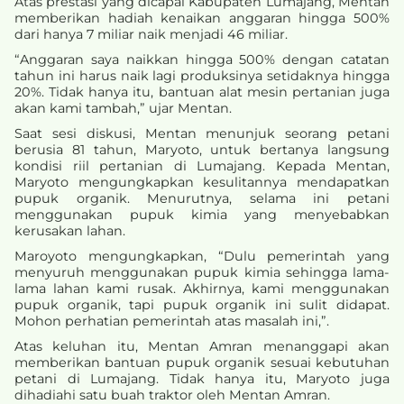
Atas prestasi yang dicapai Kabupaten Lumajang, Mentan
memberikan hadiah kenaikan anggaran hingga 500%
dari hanya 7 miliar naik menjadi 46 miliar.
“Anggaran saya naikkan hingga 500% dengan catatan
tahun ini harus naik lagi produksinya setidaknya hingga
20%. Tidak hanya itu, bantuan alat mesin pertanian juga
akan kami tambah,” ujar Mentan.
Saat sesi diskusi, Mentan menunjuk seorang petani
berusia 81 tahun, Maryoto, untuk bertanya langsung
kondisi riil pertanian di Lumajang. Kepada Mentan,
Maryoto mengungkapkan kesulitannya mendapatkan
pupuk organik. Menurutnya, selama ini petani
menggunakan pupuk kimia yang menyebabkan
kerusakan lahan.
Maroyoto mengungkapkan, “Dulu pemerintah yang
menyuruh menggunakan pupuk kimia sehingga lama-
lama lahan kami rusak. Akhirnya, kami menggunakan
pupuk organik, tapi pupuk organik ini sulit didapat.
Mohon perhatian pemerintah atas masalah ini,”.
Atas keluhan itu, Mentan Amran menanggapi akan
memberikan bantuan pupuk organik sesuai kebutuhan
petani di Lumajang. Tidak hanya itu, Maryoto juga
dihadiahi satu buah traktor oleh Mentan Amran.