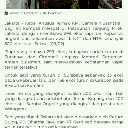
Selasa, 9 Februari 2016 15:49:52
Jakarta - Kapal Khusus Ternak KM. Camara Nusantara I
pagi ini kembali merapat di Pelabuhan Tanjung Priok,
Jakarta, dengan membawa 299 ekor sapi dari kapasitas
angkut dari pelabuhan awal di NTT dan NTB sebanyak
500 ekor sapi, Selasa, (09/02).
"Sapi yang dibawa 299 ekor, sebagian sudah turun di
Surabaya dan Cirebon," ungkap Menteri Pertanian,
Amran Sulaiman, saat menyaksikan kedatangan kapal
ternak tersebut.
Untuk sapi yang turun di Surabaya sebanyak 33 ekor
pada 6 Februari lalu, dan 168 ekor turun di Cirebon pada
8 Februari kemarin.
Jenis ternak yang diangkut adalah 300 ekor sapi bali
yang diangkut dari pelabuhahn Tenau, Kupang dan 200
ekor sapi Sumba Ongole yang diangkut dari pelabuhan
Waingapu.
Sapi yang tiba di Jakarta ini akan dipasarkan oleh Perum
Bulog, PD Dharma Jaya, dan PT Berdikari dengan harga
Rp 85.000/kg di tingkat konsumen.