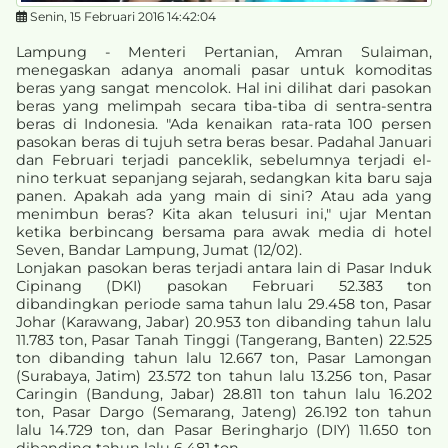
Senin, 15 Februari 2016 14:42:04
Lampung - Menteri Pertanian, Amran Sulaiman,
menegaskan adanya anomali pasar untuk komoditas
beras yang sangat mencolok. Hal ini dilihat dari pasokan
beras yang melimpah secara tiba-tiba di sentra-sentra
beras di Indonesia. "Ada kenaikan rata-rata 100 persen
pasokan beras di tujuh setra beras besar. Padahal Januari
dan Februari terjadi panceklik, sebelumnya terjadi el-
nino terkuat sepanjang sejarah, sedangkan kita baru saja
panen. Apakah ada yang main di sini? Atau ada yang
menimbun beras? Kita akan telusuri ini," ujar Mentan
ketika berbincang bersama para awak media di hotel
Seven, Bandar Lampung, Jumat (12/02).
Lonjakan pasokan beras terjadi antara lain di Pasar Induk
Cipinang (DKI) pasokan Februari 52.383 ton
dibandingkan periode sama tahun lalu 29.458 ton, Pasar
Johar (Karawang, Jabar) 20.953 ton dibanding tahun lalu
11.783 ton, Pasar Tanah Tinggi (Tangerang, Banten) 22.525
ton dibanding tahun lalu 12.667 ton, Pasar Lamongan
(Surabaya, Jatim) 23.572 ton tahun lalu 13.256 ton, Pasar
Caringin (Bandung, Jabar) 28.811 ton tahun lalu 16.202
ton, Pasar Dargo (Semarang, Jateng) 26.192 ton tahun
lalu 14.729 ton, dan Pasar Beringharjo (DIY) 11.650 ton