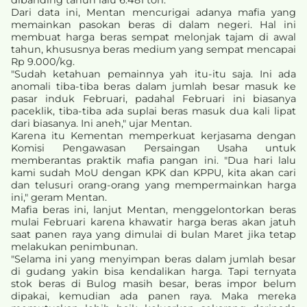
dibanding tahun lalu 6.481 ton.
Dari data ini, Mentan mencurigai adanya mafia yang
memainkan pasokan beras di dalam negeri. Hal ini
membuat harga beras sempat melonjak tajam di awal
tahun, khususnya beras medium yang sempat mencapai
Rp 9.000/kg.
"Sudah ketahuan pemainnya yah itu-itu saja. Ini ada
anomali tiba-tiba beras dalam jumlah besar masuk ke
pasar induk Februari, padahal Februari ini biasanya
paceklik, tiba-tiba ada suplai beras masuk dua kali lipat
dari biasanya. Ini aneh," ujar Mentan.
Karena itu Kementan memperkuat kerjasama dengan
Komisi Pengawasan Persaingan Usaha untuk
memberantas praktik mafia pangan ini. "Dua hari lalu
kami sudah MoU dengan KPK dan KPPU, kita akan cari
dan telusuri orang-orang yang mempermainkan harga
ini," geram Mentan.
Mafia beras ini, lanjut Mentan, menggelontorkan beras
mulai Februari karena khawatir harga beras akan jatuh
saat panen raya yang dimulai di bulan Maret jika tetap
melakukan penimbunan.
"Selama ini yang menyimpan beras dalam jumlah besar
di gudang yakin bisa kendalikan harga. Tapi ternyata
stok beras di Bulog masih besar, beras impor belum
dipakai, kemudian ada panen raya. Maka mereka