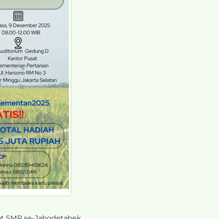
 SMP se-Jabodetabek