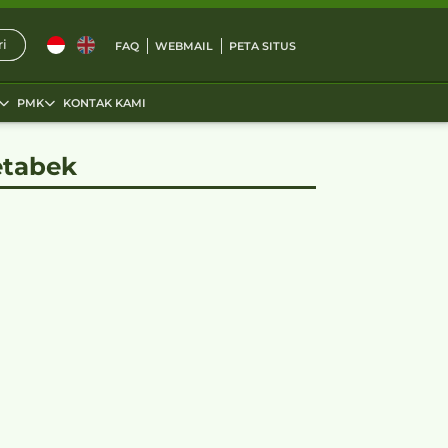
i
FAQ
WEBMAIL
PETA SITUS
PMK
KONTAK KAMI
tabek