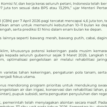
Komisi IV, dan kerja keras seluruh petani, Indonesia telah
7 juta ton sesuai data BPS atau 13,29%,” ujar Menteri Perta
CBN) per 7 April 2026 pagi tercatat mencapai 4,6 juta ton, t
ipastikan aman untuk memenuhi kebutuhan 10–11 bulan ke d
r Tengah, serta prediksi El Nino dalam enam bulan ke depan.
is lainnya seperti bawang merah, bawang putih, cabai, dagin
im, khususnya potensi kekeringan pada musim kemarau 
gis kepada seluruh gubernur sejak 9 Maret 2026. Langkah 
m, optimalisasi pengelolaan air melalui rehabilitasi jar
n varietas tahan kekeringan, pengaturan pola tanam, sert
enjadi fokus utama.
 terus mendorong program prioritas untuk mendukung swas
ngelolaan air dan irigasi, konservasi dan rehabilitasi laha
sintan), pupuk subsidi, serta penguatan penyuluhan dan regen
emerintah telah menyiagakan alsintan secara masif. Pada 
ambahan 37 ribu unit pada tahun 2026. Sementara itu, distrib