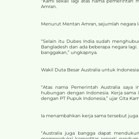
“Kami sekali lagi atas nama pemerintah 
Amran.
Menurut Mentan Amran, sejumlah negara l
“Selain itu Dubes India sudah menghubung
Bangladesh dan ada beberapa negara lagi. 
banggakan,” ungkapnya.
Wakil Duta Besar Australia untuk Indonesia,
“Atas nama Pemerintah Australia saya 
hubungan dengan Indonesia. Kerja sama i
dengan PT Pupuk Indonesia,” ujar Gita Kam
Ia menambahkan kerja sama tersebut juga
“Australia juga bangga dapat mendukun
memproduksi komoditas seperti gandum y