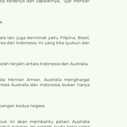
ja kerasnya dan capaiannya,” ujar Mentan
a.
ain juga berminat yaitu Filipina, Brazil,
 dari Indonesia. Ini yang kita syukuri dan
ah terjalin antara Indonesia dan Australia.
ada Mentan Amran. Australia menghargai
ara Australia dan Indonesia, bukan hanya
pangan kedua negara.
puk ini akan membantu petani Australia
duk pangan. Ini contoh nyata kerja sama