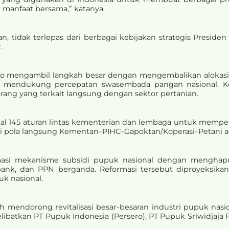
 manfaat bersama,” katanya.
an, tidak terlepas dari berbagai kebijakan strategis Presi
.
o mengambil langkah besar dengan mengembalikan alokasi 
una mendukung percepatan swasembada pangan nasional. K
orang yang terkait langsung dengan sektor pertanian.
al 145 aturan lintas kementerian dan lembaga untuk memper
i pola langsung Kementan–PIHC–Gapoktan/Koperasi–Petani ag
masi mekanisme subsidi pupuk nasional dengan menghapu
nk, dan PPN berganda. Reformasi tersebut diproyeksik
k nasional.
h mendorong revitalisasi besar-besaran industri pupuk nasio
 melibatkan PT Pupuk Indonesia (Persero), PT Pupuk Sriwidjaj