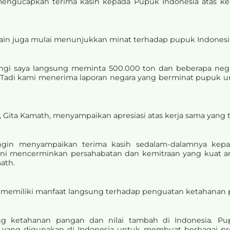
mengucapkan terima kasih kepada Pupuk Indonesia atas ker
ain juga mulai menunjukkan minat terhadap pupuk Indonesi
i saya langsung meminta 500.000 ton dan beberapa negara l
Tadi kami menerima laporan negara yang berminat pupuk urea
 Gita Kamath, menyampaikan apresiasi atas kerja sama yang tel
ingin menyampaikan terima kasih sedalam-dalamnya kep
ni mencerminkan persahabatan dan kemitraan yang kuat ant
ath.
 memiliki manfaat langsung terhadap penguatan ketahanan 
g ketahanan pangan dan nilai tambah di Indonesia. Pu
ang digunakan di Indonesia untuk membuat berbagai pro