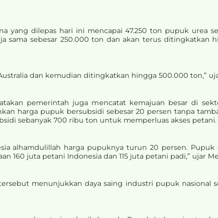
yang dilepas hari ini mencapai 47.250 ton pupuk urea seni
a sama sebesar 250.000 ton dan akan terus ditingkatkan 
Australia dan kemudian ditingkatkan hingga 500.000 ton,” uj
takan pemerintah juga mencatat kemajuan besar di sekto
kan harga pupuk bersubsidi sebesar 20 persen tanpa tamba
sidi sebanyak 700 ribu ton untuk memperluas akses petani.
esia alhamdulillah harga pupuknya turun 20 persen. Pupuk 
 160 juta petani Indonesia dan 115 juta petani padi,” ujar 
ersebut menunjukkan daya saing industri pupuk nasional