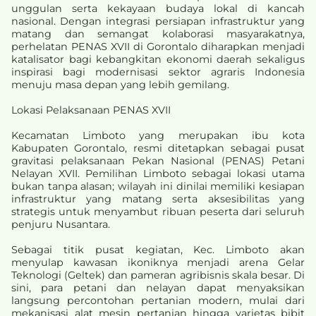
unggulan serta kekayaan budaya lokal di kancah
nasional. Dengan integrasi persiapan infrastruktur yang
matang dan semangat kolaborasi masyarakatnya,
perhelatan PENAS XVII di Gorontalo diharapkan menjadi
katalisator bagi kebangkitan ekonomi daerah sekaligus
inspirasi bagi modernisasi sektor agraris Indonesia
menuju masa depan yang lebih gemilang.
Lokasi Pelaksanaan PENAS XVII
Kecamatan Limboto yang merupakan ibu kota
Kabupaten Gorontalo, resmi ditetapkan sebagai pusat
gravitasi pelaksanaan Pekan Nasional (PENAS) Petani
Nelayan XVII. Pemilihan Limboto sebagai lokasi utama
bukan tanpa alasan; wilayah ini dinilai memiliki kesiapan
infrastruktur yang matang serta aksesibilitas yang
strategis untuk menyambut ribuan peserta dari seluruh
penjuru Nusantara.
Sebagai titik pusat kegiatan, Kec. Limboto akan
menyulap kawasan ikoniknya menjadi arena Gelar
Teknologi (Geltek) dan pameran agribisnis skala besar. Di
sini, para petani dan nelayan dapat menyaksikan
langsung percontohan pertanian modern, mulai dari
mekanisasi alat mesin pertanian hingga varietas bibit