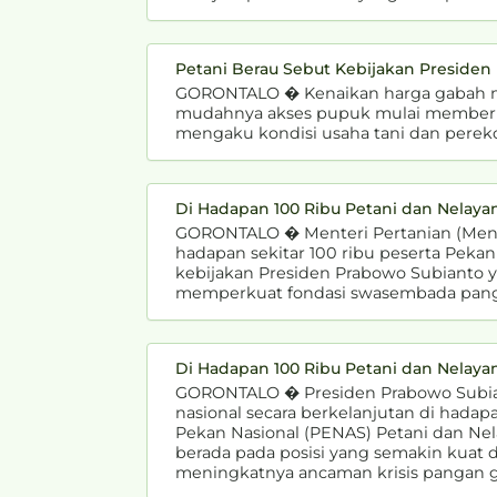
Petani Berau Sebut Kebijakan Preside
GORONTALO � Kenaikan harga gabah men
mudahnya akses pupuk mulai memberika
mengaku kondisi usaha tani dan pereko
Di Hadapan 100 Ribu Petani dan Nelay
GORONTALO � Menteri Pertanian (Menta
hadapan sekitar 100 ribu peserta Pekan
kebijakan Presiden Prabowo Subianto y
memperkuat fondasi swasembada panga
Di Hadapan 100 Ribu Petani dan Nelaya
GORONTALO � Presiden Prabowo Subi
nasional secara berkelanjutan di hadap
Pekan Nasional (PENAS) Petani dan Nel
berada pada posisi yang semakin kua
meningkatnya ancaman krisis pangan g