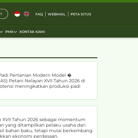
i
FAQ
WEBMAIL
PETA SITUS
PMK
KONTAK KAMI
Padi Pertanian Modern Model �
AS) Petani Nelayan XVII Tahun 2026 di
potensi meningkatkan produksi padi
an XVII Tahun 2026 sebagai momentum
n yang ditampilkan pelaku usaha dari
il bahan baku, tetapi mulai berkembang
akkan ekonomi perdesaan.