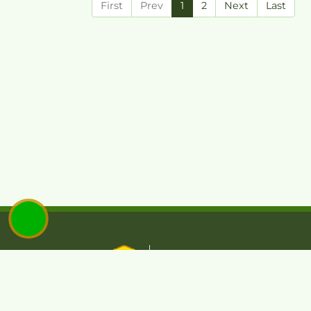
First
Prev
1
2
Next
Last
KEMENTERIAN PERTANIAN
REPUBLIK INDONESIA
REFORMASI BIROKRASI
PERIZINA