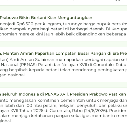
n Prabowo Bikin Bertani Kian Menguntungkan
jadi Rp6.500 per kilogram, turunnya harga pupuk bersubsid
n dampak nyata bagi petani di berbagai daerah. Di Kabupat
nomian mereka kini jauh lebih baik dibandingkan beberapa t
an, Mentan Amran Paparkan Lompatan Besar Pangan di Era Pr
n) Andi Amran Sulaiman memaparkan berbagai capaian sekt
 Nasional (PENAS) Petani dan Nelayan XVII di Gorontalo, Rabu
ang berpihak kepada petani telah mendorong peningkatan pr
n nasional.
n seluruh Indonesia di PENAS XVll, Presiden Prabowo Pasti
anto menegaskan komitmen pemerintah untuk menjaga d
an lebih dari 100 ribu petani, nelayan, penyuluh, dan pelaku
ayan XVII Tahun 2026 di Gorontalo, Rabu (24/6/2026). Presid
t dalam menjaga ketahanan pangan sekaligus membantu me
lobal.