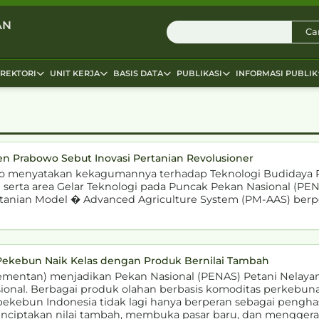
AN
Car
IREKTORI
UNIT KERJA
BASIS DATA
PUBLIKASI
INFORMASI PUBLIK
en Prabowo Sebut Inovasi Pertanian Revolusioner
to menyatakan kekagumannya terhadap Teknologi Budidaya 
serta area Gelar Teknologi pada Puncak Pekan Nasional (PEN
Pertanian Model � Advanced Agriculture System (PM-AAS) ber
Pekebun Naik Kelas dengan Produk Bernilai Tambah
ementan) menjadikan Pekan Nasional (PENAS) Petani Nelay
ional. Berbagai produk olahan berbasis komoditas perkebuna
kebun Indonesia tidak lagi hanya berperan sebagai penghas
ciptakan nilai tambah, membuka pasar baru, dan mengger