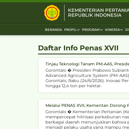
KEMENTERIAN PERTANI
REPUBLIK INDONESIA
BERANDA
PROFIL
PROGRAM
KINERJA
D
Daftar Info Penas XVII
Tinjau Teknologi Tanam PM-AAS, Presid
Gorontalo � Presiden Prabowo Subian
Advanced Agriculture System (PM-AAS) 
Gorontalo, Rabu (24/6/2026). Inovasi 
hingga 12,4 ton per hektar.
Melalui PENAS XVII, Kementan Dorong 
Gorontalo � Kementerian Pertanian (K
mempercepat hilirisasi perkebunan nas
berbagai daerah menunjukkan bahwa pe
menjadi pelaku usaha yang mampu men