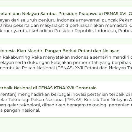
Petani dan Nelayan Sambut Presiden Prabowo di PENAS XVII G
ayan dari seluruh penjuru Indonesia mewarnai puncak Pekan
 100 ribu peserta dan masyarakat diperkirakan akan memadati
k menyambut kehadiran Presiden Republik Indonesia, Prabow
donesia Kian Mandiri Pangan Berkat Petani dan Nelayan
an Rakabuming Raka menyatakan Indonesia semakin mandir
 nelayan serta dukungan kebijakan pemerintah yang berpihak
membuka Pekan Nasional (PENAS) XVII Petani dan Nelayan Tah
rbaik Nasional di PENAS KTNA XVII Gorontalo
entan) menghadirkan berbagai inovasi pertanian terbaik di
ar Teknologi Pekan Nasional (PENAS) Kontak Tani Nelayan A
san gelar teknologi, dihadirkan beragam teknologi pertania
 pangan nasional.