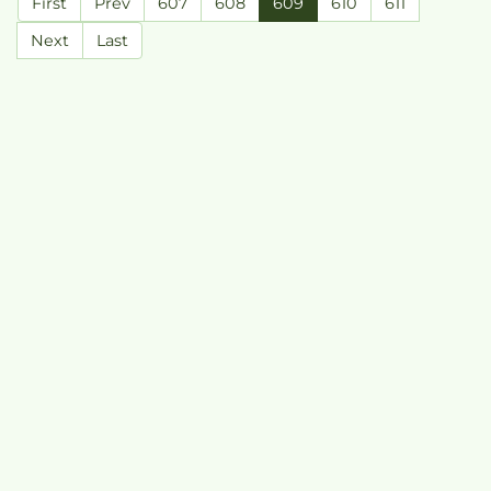
First
Prev
607
608
609
610
611
Next
Last