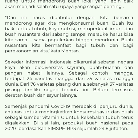
ruang untuk mendorong buah lokal yang lebih baik
akan menjadi salah satu upaya yang sangat penting .
“Dan ini harus didahului dengan kita bersama
mendorong agar kita mengkonsumsi buah. Buah itu
baik untuk tubuh, kaya nutrisi, memperkuat imun, dan
buah nusantara dari sabang sampai merauke harus bisa
kita sama – sama populerkan hingga mendunia. Buah
nusantara kita bermanfaat bagi tubuh dan bagi
perekonomian kita,”kata Mentan.
Sekedar Informasi, Indonesia dikaruniai sebagai negara
kaya akan biodiversitas sayuran, buah-buahan dan
pangan nabati lainnya. Sebagai contoh mangga,
terdapat 24 varietas mangga dari 35 varietas mangga
dunia. Dari 76 varietas pisang dunia, sebanyak 37 varietas
pisang dimiliki negeri tercinta ini. Belum termasuk
deretan buah dan sayur lainnya.
Semenjak pandemi Covid-19 merebak di penjuru dunia,
anjuran untuk meningkatkan konsumsi sayur dan buah
sebagai sumber vitamin C untuk kekebalan tubuh terus
digalakkan. Di sisi lain, produksi buah nasional pada
2020 berdasarkan SIMSPH BPS sejumlah 24,8 juta ton.