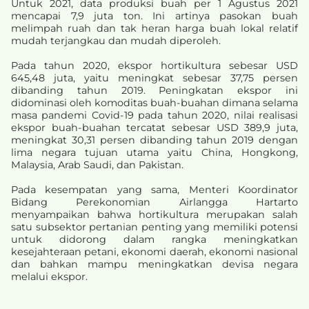
Untuk 2021, data produksi buah per 1 Agustus 2021
mencapai 7,9 juta ton. Ini artinya pasokan buah
melimpah ruah dan tak heran harga buah lokal relatif
mudah terjangkau dan mudah diperoleh.
Pada tahun 2020, ekspor hortikultura sebesar USD
645,48 juta, yaitu meningkat sebesar 37,75 persen
dibanding tahun 2019. Peningkatan ekspor ini
didominasi oleh komoditas buah-buahan dimana selama
masa pandemi Covid-19 pada tahun 2020, nilai realisasi
ekspor buah-buahan tercatat sebesar USD 389,9 juta,
meningkat 30,31 persen dibanding tahun 2019 dengan
lima negara tujuan utama yaitu China, Hongkong,
Malaysia, Arab Saudi, dan Pakistan.
Pada kesempatan yang sama, Menteri Koordinator
Bidang Perekonomian Airlangga Hartarto
menyampaikan bahwa hortikultura merupakan salah
satu subsektor pertanian penting yang memiliki potensi
untuk didorong dalam rangka meningkatkan
kesejahteraan petani, ekonomi daerah, ekonomi nasional
dan bahkan mampu meningkatkan devisa negara
melalui ekspor.