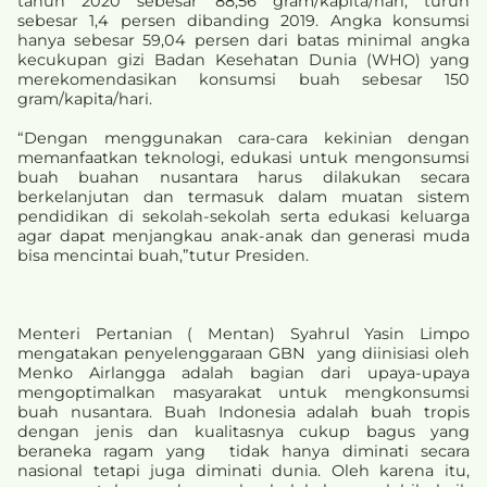
tahun 2020 sebesar 88,56 gram/kapita/hari, turun
sebesar 1,4 persen dibanding 2019. Angka konsumsi
hanya sebesar 59,04 persen dari batas minimal angka
kecukupan gizi Badan Kesehatan Dunia (WHO) yang
merekomendasikan konsumsi buah sebesar 150
gram/kapita/hari.
“Dengan menggunakan cara-cara kekinian dengan
memanfaatkan teknologi, edukasi untuk mengonsumsi
buah buahan nusantara harus dilakukan secara
berkelanjutan dan termasuk dalam muatan sistem
pendidikan di sekolah-sekolah serta edukasi keluarga
agar dapat menjangkau anak-anak dan generasi muda
bisa mencintai buah,”tutur Presiden.
Menteri Pertanian ( Mentan) Syahrul Yasin Limpo
mengatakan penyelenggaraan GBN yang diinisiasi oleh
Menko Airlangga adalah bagian dari upaya-upaya
mengoptimalkan masyarakat untuk mengkonsumsi
buah nusantara. Buah Indonesia adalah buah tropis
dengan jenis dan kualitasnya cukup bagus yang
beraneka ragam yang tidak hanya diminati secara
nasional tetapi juga diminati dunia. Oleh karena itu,