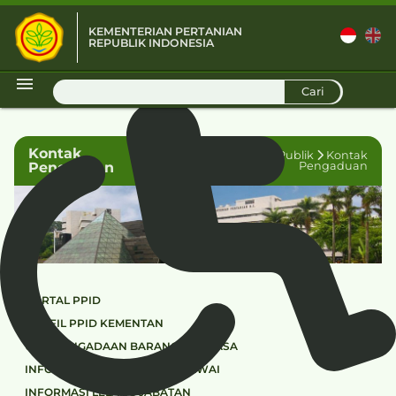
KEMENTERIAN PERTANIAN
REPUBLIK INDONESIA
D
Cari
Kontak
Informasi Publik
Kontak
Pengaduan
Pengaduan
PORTAL PPID
PROFIL PPID KEMENTAN
UNIT PENGADAAN BARANG DAN JASA
INFORMASI REKRUTMEN PEGAWAI
INFORMASI LELANG JABATAN