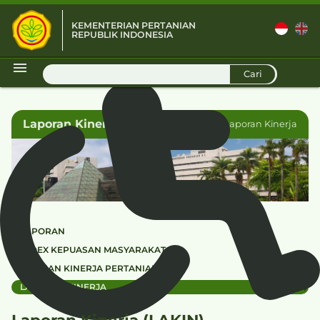
KEMENTERIAN PERTANIAN
REPUBLIK INDONESIA
D
Cari
Laporan Kinerja
Kinerja
Laporan Kinerja
LAPORAN
INDEX KEPUASAN MASYARAKAT
CAPAIAN KINERJA PERTANIAN
LAPORAN KINERJA
Laporan Kinerja (LAKIN)