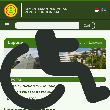
KEMENTERIAN PERTANIAN
REPUBLIK INDONESIA
D
Cari
Laporan
Kinerja
Laporan
LAPORAN
INDEX KEPUASAN MASYARAKAT
CAPAIAN KINERJA PERTANIAN
LAPORAN KINERJA
Laporan Keuangan