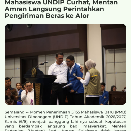
Mahasiswa UNDIP Curhat, Mentan
Amran Langsung Perintahkan
Pengiriman Beras ke Alor
Semarang -- Momen Penerimaan 5.155 Mahasiswa Baru (PMB)
Universitas Diponegoro (UNDIP) Tahun Akademik 2026/2027,
Kamis (6/8), menjadi panggung lahirnya sebuah keputusan
yang berdampak langsung bagi masyarakat. Menteri
Pertanian (Mentan) Andi Amran Sulaiman tidak hanya