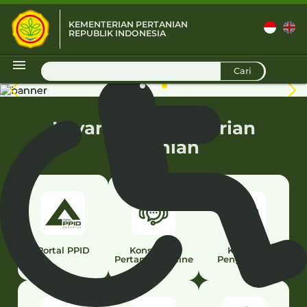
KEMENTERIAN PERTANIAN
REPUBLIK INDONESIA
D
Cari
Layanan Kementerian
Pertanian
Portal PPID
Konsultasi
Kontak
Pertanian Online
Pengaduan