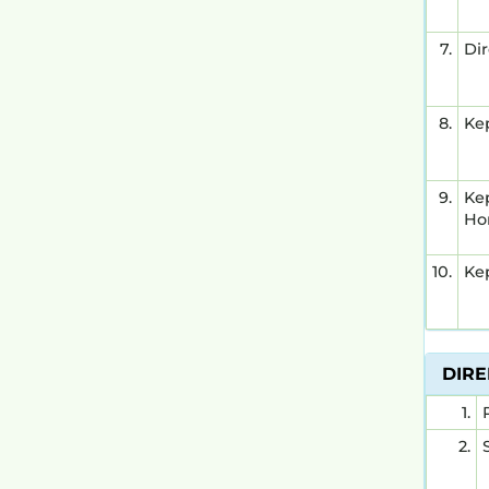
7.
Di
8.
Ke
9.
Ke
Hor
10.
Ke
DIR
1.
2.