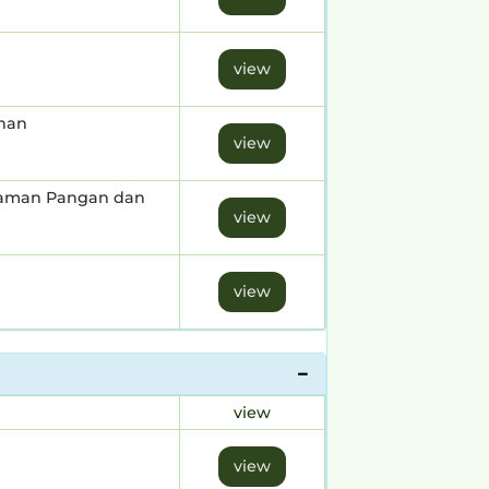
view
han
view
naman Pangan dan
view
view
view
view