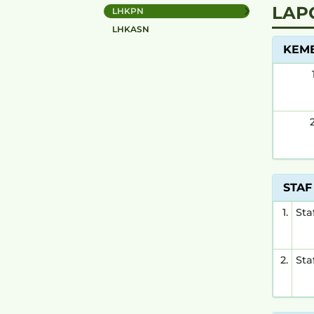
LAP
LHKPN
LHKASN
KEME
2
STAF
1.
Sta
2.
Sta