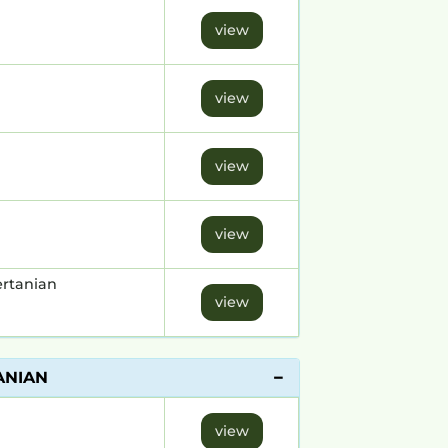
view
view
view
view
ertanian
view
ANIAN
view