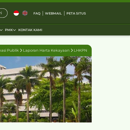
i
FAQ
WEBMAIL
PETA SITUS
PMK
KONTAK KAMI
masi Publik
Laporan Harta Kekayaan
LHKPN