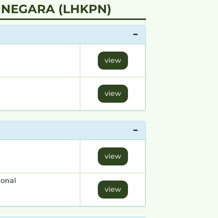
NEGARA (LHKPN)
view
view
view
ional
view