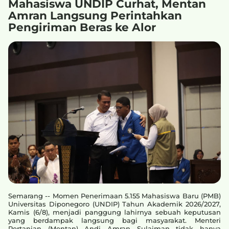
Mahasiswa UNDIP Curhat, Mentan
Amran Langsung Perintahkan
Pengiriman Beras ke Alor
Semarang -- Momen Penerimaan 5.155 Mahasiswa Baru (PMB)
Universitas Diponegoro (UNDIP) Tahun Akademik 2026/2027,
Kamis (6/8), menjadi panggung lahirnya sebuah keputusan
yang berdampak langsung bagi masyarakat. Menteri
Pertanian (Mentan) Andi Amran Sulaiman tidak hanya