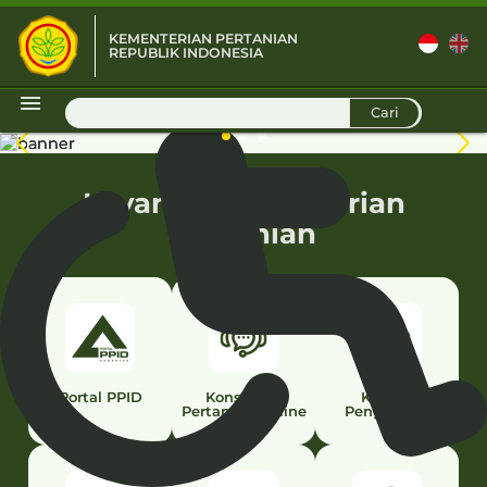
KEMENTERIAN PERTANIAN
REPUBLIK INDONESIA
D
Cari
Layanan Kementerian
Pertanian
Portal PPID
Konsultasi
Kontak
Pertanian Online
Pengaduan