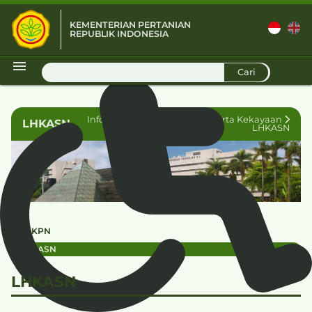
KEMENTERIAN PERTANIAN
REPUBLIK INDONESIA
D
Cari
Informasi Publik
Laporan Harta Kekayaan
LHKASN
LHKASN
LHKPN
LHKASN
LHKASN